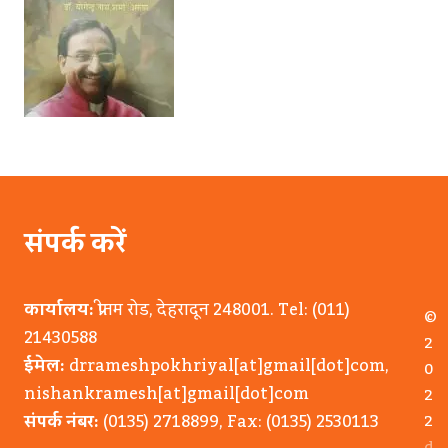
संपर्क करें
कार्यालय:
प्रीतम रोड, देहरादून 248001. Tel: (011)
©
21430588
2
ईमेल:
drrameshpokhriyal[at]gmail[dot]com
,
0
nishankramesh[at]gmail[dot]com
2
संपर्क नंबर:
(0135) 2718899, Fax: (0135) 2530113
2
d