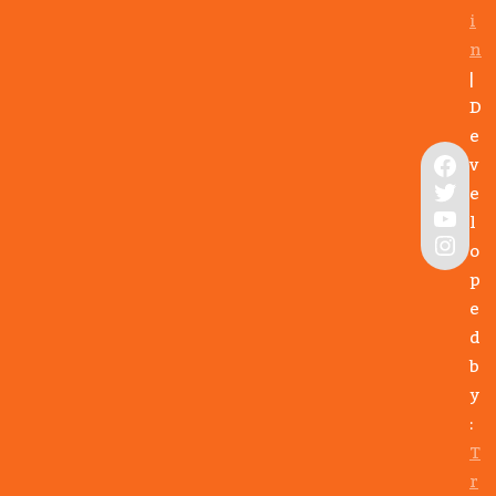
i
n
|
D
e
Facebook
v
Twitter
e
YouTube
l
Instagram
o
p
e
d
b
y
:
T
r