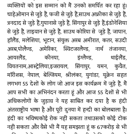
व्‍यक्‍तियों को इस सम्मान को मैं उनको समर्पित कर रहा हूं।
चाहेओमान से जुड़े हैं, फिजी से जुड़े हैं,साउथ अफ्रीका से जुड़े हैं,
त्रिनिदाद से जुड़े हैं,गुयानासे जुड़े हैं, सिंगापुर से जुड़े हैं,इंडोनेशिया
से जुड़े हैं, ताइवान से जुड़े हैं, साउथ कोरिया से जुड़े हैं, जापान,
हॉलैंड, मलेशिया, भूटान, संयुक्त अरब अमीरात, कतर, सउदी
अरब,पोलैण्ड, अमेरिका, स्विटजरलैण्ड, नार्थ तंजानिया,
आयरलैंड, कीनिया, इंग्लैण्ड, थाईलैंड,
वियतनाम,आस्‍ट्रेलिया,इजरायल, सिंगापुर, यमन, कुवैत,
मॉरीशस, नेपाल, बेल्जियम, श्रीलंका, युगांडा, यूक्रेन सहित
लगभग 55 देशों के लोग जो आज इस कार्यक्रम में जुड़े हैं, मैं
आप सभी का अभिनंदन करता हूं और आज 55 देशों से भी
अधिकलोगों के जुड़ाव ने यह साबित कर दिया है कि हिंदी
अंतरराष्ट्रीय भाषा है और पूरी दुनिया में हिन्दी का बोलबाला है।
हिंदी का भविष्‍यकोई रोक नहीं सकता तथाउसको कोई टोक
नहीं सकता और वैसे भी मैं यह समझता हूं कि 67करोड़ से भी