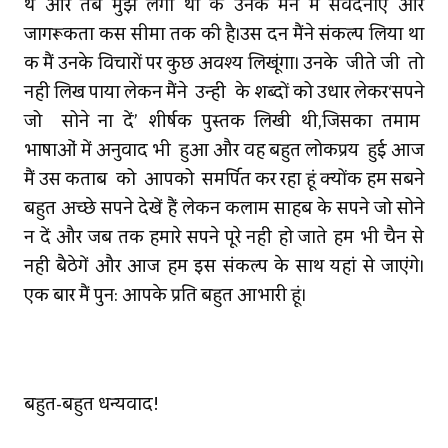
थे और तब मुझे लगा था कि उनके मन में संवेदनाएं और
जागरूकता किस सीमा तक की है।उस दिन मैंने संकल्‍प लिया था
कि मैं उनके विचारों पर कुछ अवश्‍य लिखूंगा। उनके जीते जी तो
नहीं लिख पाया लेकिन मैंने उन्‍हीं के शब्‍दों को उधार लेकर‘सपने
जो सोने ना दें’ शीर्षक पुस्‍तक लिखी थी,जिसका तमाम
भाषाओं में अनुवाद भी हुआ और वह बहुत लोकप्रिय हुई आज
मैं उस किताब को आपको समर्पित कर रहा हूं क्‍योंकि हम सबने
बहुत अच्‍छे सपने देखें हैं लेकिन कलाम साहब के सपने जो सोने
न दें और जब तक हमारे सपने पूरे नहीं हो जाते हम भी चैन से
नहीं बैठेगें और आज हम इस संकल्‍प के साथ यहां से जाएंगे।
एक बार मैं पुन: आपके प्रति बहुत आभारी हूं।
बहुत-बहुत धन्‍यवाद!